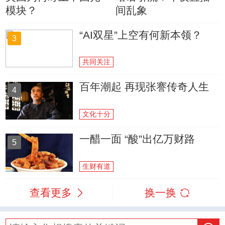
模块？
间乱象
“AI双星”上空有何新本领？
3
共同关注
百年潮起 再现张謇传奇人生
4
文化十分
一醋一面 “酸”出亿万财路
5
生财有道
查看更多
换一换