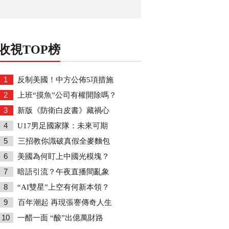
收視TOP榜
1
反制美國！中方公佈5項措施
2
上班“摸魚”公司有權開除嗎？
3
新版《防衛白皮書》藏禍心
4
U17男足國家隊：未來可期
5
三招教你識破真假全麥麵包
6
美國為何盯上中國光模塊？
7
暗語引流？午夜直播間亂象
8
“AI雙星”上空有何新本領？
9
百年潮起 再現張謇傳奇人生
10
一醋一面 “酸”出億萬財路