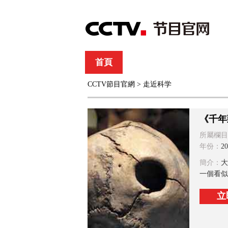
首頁
直播
節目單
CCTV節目官網
>
走近科学
綜合
新聞
財經
綜藝
中文國際
體
《千年
所屬欄目
年份：
20
簡介：
大
一個看似
立