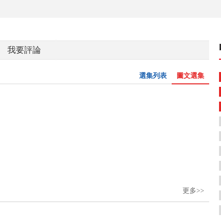
我要評論
選集列表
圖文選集
更多>>