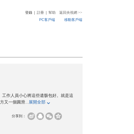
登錄
|
註冊
|
幫助
返回央視網
>>
PC客戶端
移動客戶端
音
熱榜
微視頻
兒
音樂
體育賽事
農業農村
葬。工作人員小心將這些遺骸包好。就是這
又一個圓滑...
展開全部
分享到：