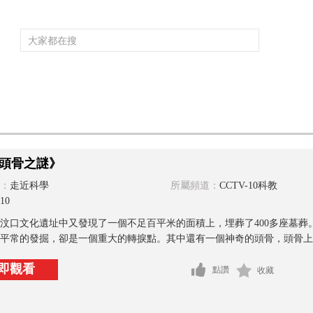
頻道大全
欄目大全
片庫
4K專區
聽
育
電影
國防軍事
電視劇
紀錄
科教
戲曲
社會與法
少
頭骨之謎》
：
走近科學
所屬頻道：
CCTV-10科教
10
汶口文化遺址中又發現了一個不足百平米的面積上，埋葬了400多座墓
平常的發掘，卻是一個重大的轉捩點。其中還有一個神奇的頭骨，頭骨上方
即觀看
點讚
收藏