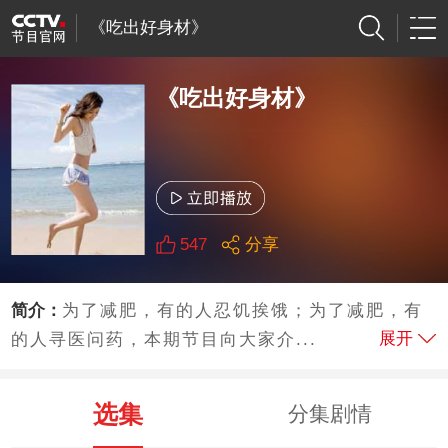
《吃出好身材》
《吃出好身材》
547
分享
简介：
为了减肥，有的人忍饥挨饿；为了减肥，有
展开
的人寻医问药，本期节目向大家介...
选集
分集剧情