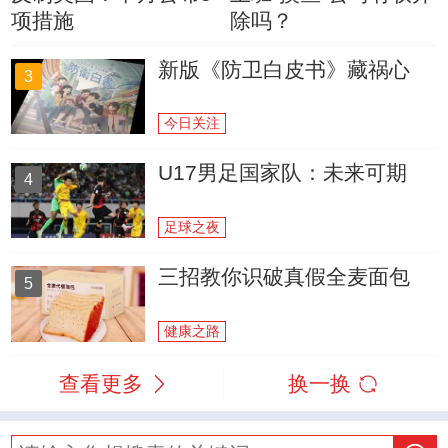
项措施
除吗？
新版《防卫白皮书》藏祸心
3
今日关注
U17男足国家队：未来可期
4
足球之夜
三招教你识破真假全麦面包
5
健康之路
查看更多
换一换