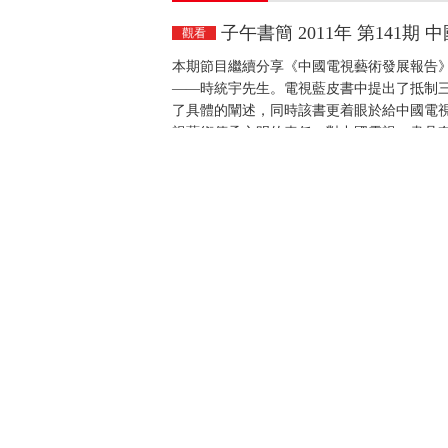
子午書簡 2011年 第141期
觀看
本期節目繼續分享《中國電視藝術發展報告
——時統宇先生。電視藍皮書中提出了抵制
了具體的闡述，同時該書更着眼於給中國電
視藝術傳承文明的責任，對中國電視一書具有指導
子午書簡 2011年 第140期
觀看
本期節目主要內容：《中國電視藝術發展報
發展的50多年曆程，總結提煉當下電視理論
脈絡與走向，本期節目邀請了中國社會科學
中國