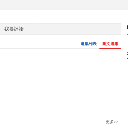
我要評論
選集列表
圖文選集
更多>>