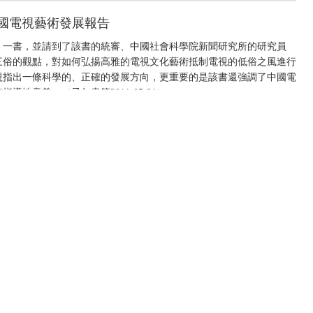
 中國電視藝術發展報告
》一書，並請到了該書的統審、中國社會科學院新聞研究所的研究員
三俗的觀點，對如何弘揚高雅的電視文化藝術抵制電視的低俗之風進行
視指出一條科學的、正確的發展方向，更重要的是該書還強調了中國電
性意義。（子午書簡2011-05-21）
 中國電視藝術發展報告
告》以追求權威性、專業性、實用性為己任，全面梳理了中國電視藝術
與實踐中值得關注的若干問題，讓人們可以全面了解中國電視藝術發展
院新聞研究所研究員時統宇解讀《中國電視藝術發展報告》。
中央電視台網站
|
關於CCTV.COM
|
總台總經理室
電視網
|
中廣協會信息資料委員會
|
中廣協會電視文藝工作委員會
|
中央新聞紀錄電影
中央廣播電視總台 版權所有
京ICP證060535號
網絡文化經營許可證文網文[2010]024號