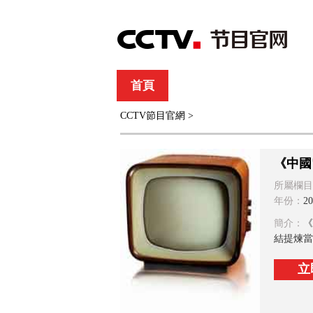
首頁
直播
節目單
CCTV節目官網
>
綜合
新聞
財經
綜藝
中文國際
體
《中國
所屬欄目
年份：
20
簡介：
《
結提煉當
立