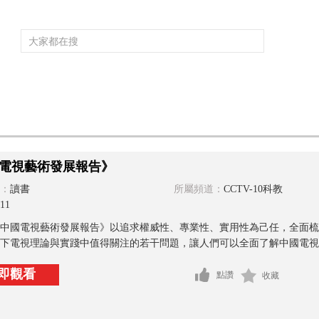
頻道大全
欄目大全
片庫
4K專區
聽
育
電影
國防軍事
電視劇
紀錄
科教
戲曲
社會與法
少
電視藝術發展報告》
：
讀書
所屬頻道：
CCTV-10科教
11
中國電視藝術發展報告》以追求權威性、專業性、實用性為己任，全面梳
下電視理論與實踐中值得關注的若干問題，讓人們可以全面了解中國電視藝
即觀看
點讚
收藏