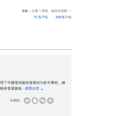
登錄
|
註冊
|
幫助
返回央視網
>>
PC客戶端
移動客戶端
音
熱榜
微視頻
兒
音樂
體育賽事
農業農村
理了中國電視藝術發展的50多年曆程，總
術發展脈絡...
展開全部
分享到：