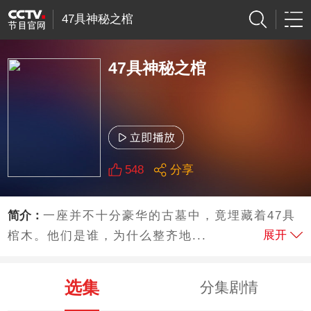
47具神秘之棺
47具神秘之棺
548
分享
简介：
一座并不十分豪华的古墓中，竟埋藏着47具
展开
棺木。他们是谁，为什么整齐地...
选集
分集剧情