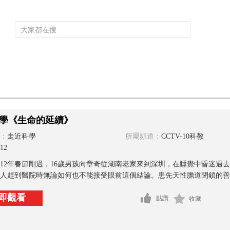
頻道大全
欄目大全
片庫
4K專區
聽
育
電影
國防軍事
電視劇
紀錄
科教
戲曲
社會與法
少
學《生命的延續》
：
走近科學
所屬頻道：
CCTV-10科教
12
012年春節剛過，16歲男孩向章奇從湖南老家來到深圳，在睡覺中昏迷
人趕到醫院時無論如何也不能接受眼前這個結論。患先天性膽道閉鎖的善彤
即觀看
點讚
收藏