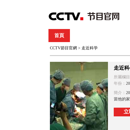
首頁
直播
節目單
CCTV節目官網
>
走近科学
綜合
新聞
財經
綜藝
中文國際
體
走近科
所屬欄目
年份：
20
簡介：
2
當他的家
立