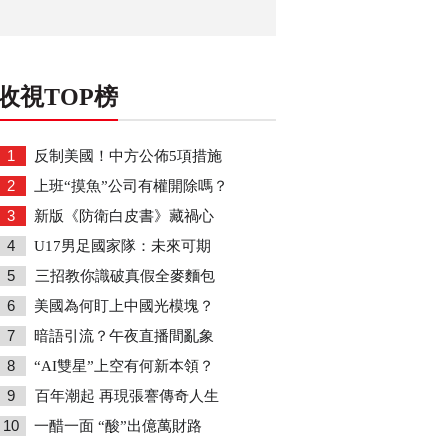
收視TOP榜
1
反制美國！中方公佈5項措施
2
上班“摸魚”公司有權開除嗎？
3
新版《防衛白皮書》藏禍心
4
U17男足國家隊：未來可期
5
三招教你識破真假全麥麵包
6
美國為何盯上中國光模塊？
7
暗語引流？午夜直播間亂象
8
“AI雙星”上空有何新本領？
9
百年潮起 再現張謇傳奇人生
10
一醋一面 “酸”出億萬財路