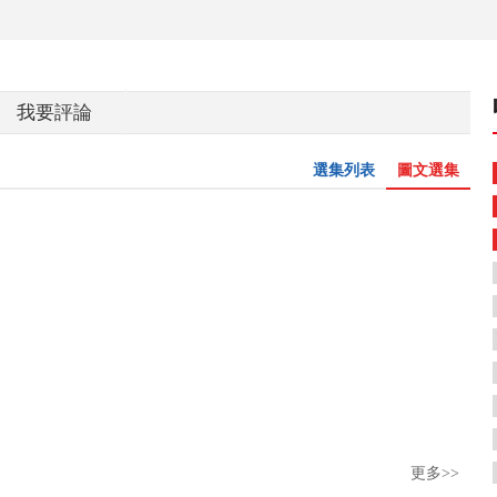
我要評論
選集列表
圖文選集
更多>>