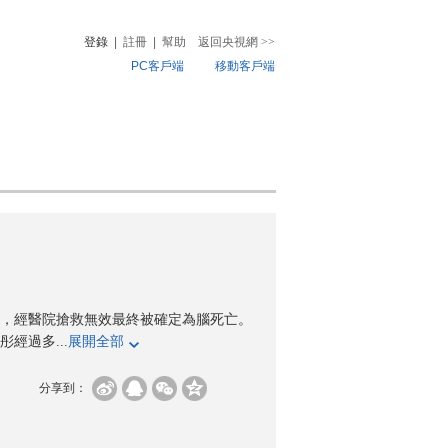
登錄
|
註冊
|
幫助
返回央視網
>>
PC客戶端
移動客戶端
音
熱榜
微視頻
兒
音樂
體育賽事
農業農村
過去，經醫院搶救無效最終被確定為腦死亡。
經過多...
展開全部
分享到：