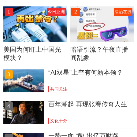
1
2
今日亚洲
法治在线
美国为何盯上中国光
暗语引流？午夜直播
模块？
间乱象
“AI双星”上空有何新本领？
3
共同关注
百年潮起 再现张謇传奇人生
4
文化十分
一醋一面 “酸”出亿万财路