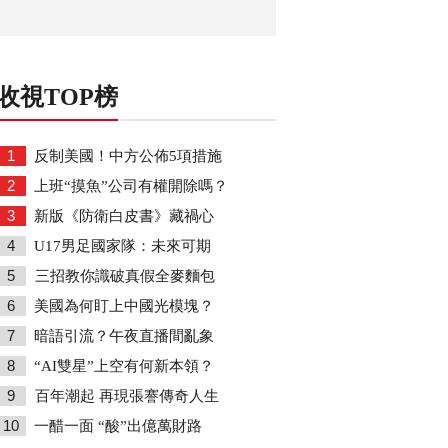
收視TOP榜
1
反制美國！中方公佈5項措施
2
上班“摸魚”公司有權開除嗎？
3
新版《防衛白皮書》藏禍心
4
U17男足國家隊：未來可期
5
三招教你識破真假全麥麵包
6
美國為何盯上中國光模塊？
7
暗語引流？午夜直播間亂象
8
“AI雙星”上空有何新本領？
9
百年潮起 再現張謇傳奇人生
10
一醋一面 “酸”出億萬財路