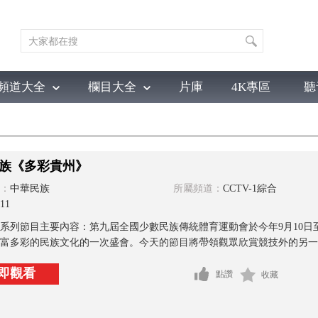
頻道大全
欄目大全
片庫
4K專區
聽
育
電影
國防軍事
電視劇
紀錄
科教
戲曲
社會與法
少
族《多彩貴州》
：
中華民族
所屬頻道：
CCTV-1綜合
11
系列節目主要內容：第九屆全國少數民族傳統體育運動會於今年9月10日
富多彩的民族文化的一次盛會。今天的節目將帶領觀眾欣賞競技外的另一種
即觀看
點讚
收藏