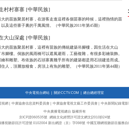
走村村寨寨 [中華民族]
最大的苗族聚居村寨，在游客走進這裡各個苗寨的時候，這裡熱情的苗
及這些寨子裏的千萬風情。（中華民族2011年第45期）
在大山深處 [中華民族]
最大的苗族聚居村寨，這裡有苗族的傳統建築吊腳樓，因生活在大山
了吊腳樓。侗族的風雨橋可以遮風避雨，工藝複雜，有很多彩繪裝飾。
彩繪和雕塑。布依族的石頭寨裏幾乎所有的建築都是用石頭建造而成。
住人，頂層放糧食，房頂上有魚的雕塑。（中華民族2011年第44期）
中央電視台網站
|
關於CCTV.COM
|
總台總經理室
電視網
|
中廣協會信息資料委員會
|
中廣協會電視文藝工作委員會
|
中央新聞紀錄電影
中央廣播電視總台 版權所有
京ICP證060535號
網絡文化經營許可證文網文[2010]024號
播視聽節目許可證號 0102004 新出網證（京）字098號
中國互聯網視聽節目服務自