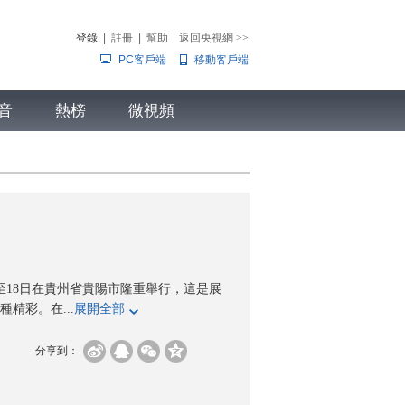
登錄
|
註冊
|
幫助
返回央視網
>>
PC客戶端
移動客戶端
音
熱榜
微視頻
兒
音樂
體育賽事
農業農村
至18日在貴州省貴陽市隆重舉行，這是展
精彩。在...
展開全部
分享到：