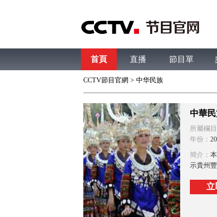
首頁
直播
節目單
CCTV節目官網
>
中华民族
綜合
新聞
財經
綜藝
中文國際
體
中華民
所屬欄目
年份：
20
簡介：
本
示貴州豐
立