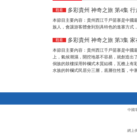
多彩貴州 神奇之旅 第4集 行
觀看
本節目主要內容：貴州西江千戶苗寨是中國
族人，會讓游客體會到別具特色的進寨方式，以
多彩貴州 神奇之旅 第3集 家
觀看
本節目主要內容：貴州西江千戶苗寨是中國
上，氣候潮濕，開挖地基不容易，就創造出
侗族的鼓樓採用幹欄式木質結構，瓦檐上有
水族的幹欄式民居分三層，底層住牲畜，中層
中國
網上傳