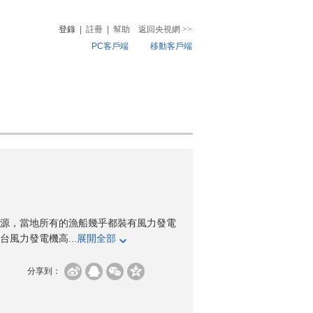
登錄
|
註冊
|
幫助
返回央視網
>>
PC客戶端
移動客戶端
音
熱榜
微視頻
兒
音樂
體育賽事
農業農村
源，當地所有的漁船幾乎都裝有風力發電
風力發電機高...
展開全部
分享到：