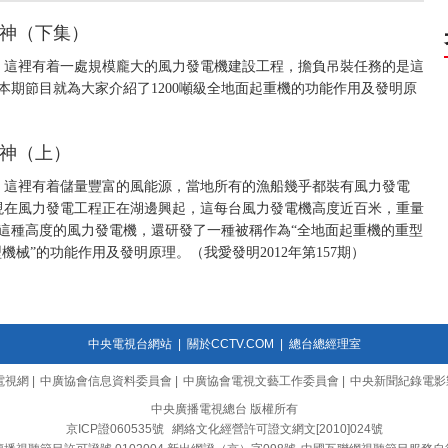
大力神（下集）
，這裡有着一處規模龐大的風力發電機建設工程，擔負吊裝任務的是這
本期節目就為大家介紹了1200噸級全地面起重機的功能作用及發明原
大力神（上）
，這裡有着儲量豐富的風能源，當地所有的漁船幾乎都裝有風力發電
現在風力發電工程正在湖邊興起，這每台風力發電機高度近百米，重量
這種高度的風力發電機，還研發了一種被稱作為“全地面起重機的重型
機械”的功能作用及發明原理。（我愛發明2012年第157期）
中央電視台網站
|
關於CCTV.COM
|
總台總經理室
電視網
|
中廣協會信息資料委員會
|
中廣協會電視文藝工作委員會
|
中央新聞紀錄電影
中央廣播電視總台 版權所有
京ICP證060535號
網絡文化經營許可證文網文[2010]024號