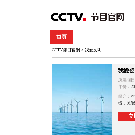
首頁
直播
節目單
CCTV節目官網
>
我爱发明
綜合
新聞
財經
綜藝
中文國際
體
我愛發
所屬欄目
年份：
20
簡介：
本
機，風能
立