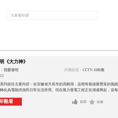
頻道大全
欄目大全
片庫
4K專區
聽
育
電影
國防軍事
電視劇
紀錄
科教
戲曲
社會與法
少
明《大力神》
：
我愛發明
所屬頻道：
CCTV-10科教
12
系列節目主要內容：在安徽省天長市的高郵湖，這裡有着儲量豐富的風能
轉化為電能供漁民日常生活所用。現在風力發電工程正在湖邊興起，這每台
即觀看
點讚
收藏