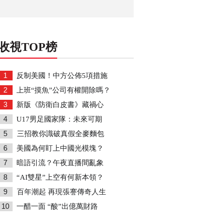
收視TOP榜
1
反制美國！中方公佈5項措施
2
上班“摸魚”公司有權開除嗎？
3
新版《防衛白皮書》藏禍心
4
U17男足國家隊：未來可期
5
三招教你識破真假全麥麵包
6
美國為何盯上中國光模塊？
7
暗語引流？午夜直播間亂象
8
“AI雙星”上空有何新本領？
9
百年潮起 再現張謇傳奇人生
10
一醋一面 “酸”出億萬財路