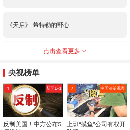
《天启》 希特勒的野心
点击查看更多
央视榜单
1
2
新闻1+1
中国法治观察
反制美国！中方公布5
上班“摸鱼”公司有权开