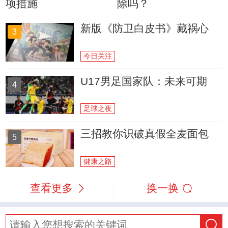
项措施
除吗？
新版《防卫白皮书》藏祸心
3
今日关注
U17男足国家队：未来可期
4
足球之夜
三招教你识破真假全麦面包
5
健康之路
查看更多
换一换