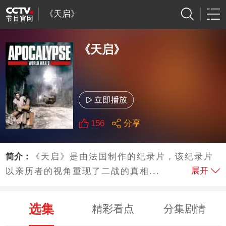
《天启》
《天启》
156
分享
简介：
《天启》是由法国制作的纪录片，该纪录片
展开
以亲历者的视角重现了二战的真相...
选集
精彩看点
分集剧情