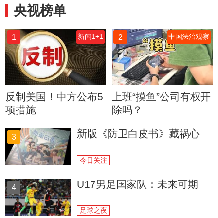
央视榜单
1
2
新闻1+1
中国法治观察
反制美国！中方公布5
上班“摸鱼”公司有权开
项措施
除吗？
新版《防卫白皮书》藏祸心
3
今日关注
U17男足国家队：未来可期
4
足球之夜