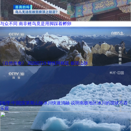
与众不同 南非鲣鸟竟是用脚踩着孵卵
《自然传奇》 20260719 野性阿根廷 极限山脉
[地理·中国]安第斯山脉冰川快速消融 说明南极地区冰川的现状不容
乐观