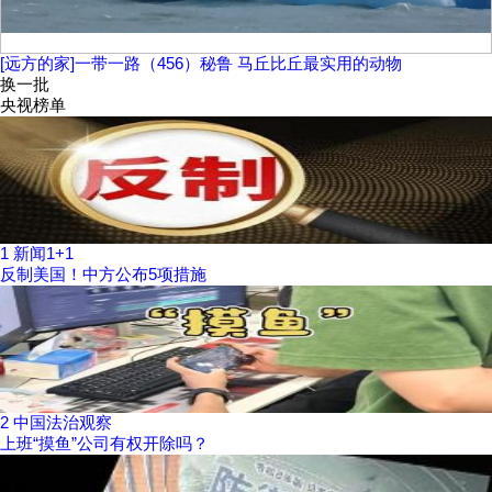
[远方的家]一带一路（456）秘鲁 马丘比丘最实用的动物
换一批
央视榜单
1
新闻1+1
反制美国！中方公布5项措施
2
中国法治观察
上班“摸鱼”公司有权开除吗？