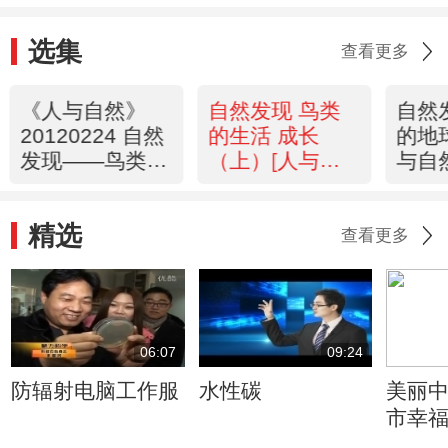
选集
查看更多
《人与自然》
自然发现 鸟类
自然
20120224 自然
的生活 成长
的地球
发现——鸟类的
（上）[人与自
与自
生活——成长
然]20120223
2012
（下）
精选
查看更多
06:07
09:24
防辐射电脑工作服
水性碳
美丽中
市幸