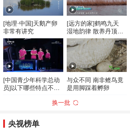
[地理·中国]天鹅产卵
[远方的家]鹤鸣九天
非常有讲究
湿地韵律 散养丹顶鹤
繁育新生命
[中国青少年科学总动
与众不同 南非鲣鸟竟
员]以下哪些特点不是
是用脚踩着孵卵
雏鸟为了争取到更多
换一批
的食物而采取的策
略？
央视榜单