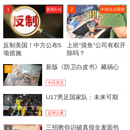
1
2
新闻1+1
中国法治观察
反制美国！中方公布5
上班“摸鱼”公司有权开
项措施
除吗？
新版《防卫白皮书》藏祸心
3
今日关注
U17男足国家队：未来可期
4
足球之夜
三招教你识破真假全麦面包
5