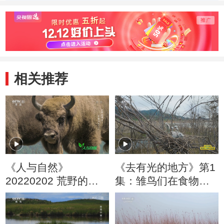
相关推荐
《人与自然》
《去有光的地方》第1
20220202 荒野的新
集：雏鸟们在食物面
生——巨兽归来
前撕下了兄弟情谊的
（上）
伪装