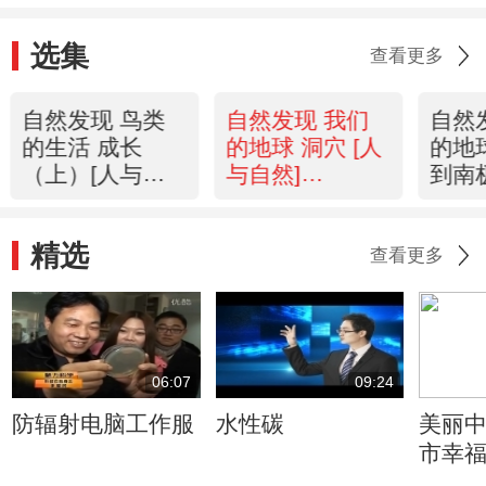
选集
查看更多
自然发现 鸟类
自然发现 我们
自然
的生活 成长
的地球 洞穴 [人
的地
（上）[人与自
与自然]
到南
然]20120223
20120222
[人与
精选
查看更多
06:07
09:24
防辐射电脑工作服
水性碳
美丽中
市幸