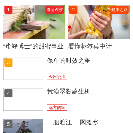
1
2
道德观察
健康之路
“蜜蜂博士”的甜蜜事业
看懂标签莫中计
保单的时效之争
3
今日说法
荒漠翠影蕴生机
4
远方的家
一船渡江 一网渡乡
5