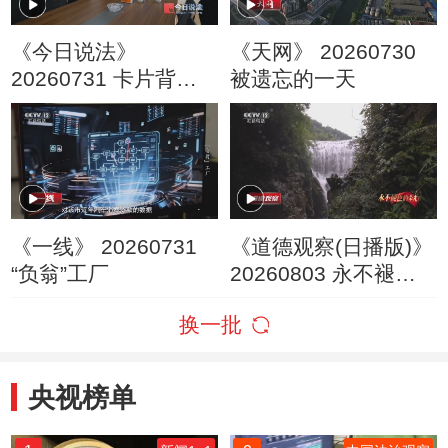
《今日说法》
《天网》 20260730
20260731 卡片背后
被遗忘的一天
的非法放贷网
《一线》 20260731
《道德观察(日播版)》
“负翁”工厂
20260803 永不褪色
的荣光——照亮回家
换一批
的路
央视榜单