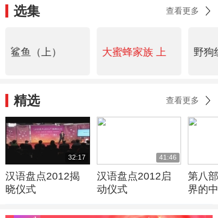
选集
查看更多
鲨鱼（上）
大蜜蜂家族 上
野狗
精选
查看更多
32:17
41:46
汉语盘点2012揭
汉语盘点2012启
第八
晓仪式
动仪式
界的
1024