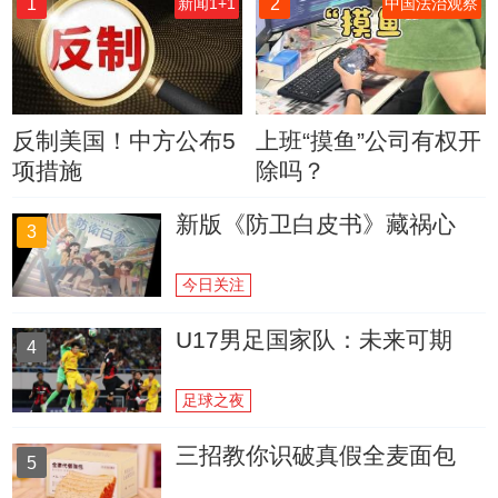
1
2
新闻1+1
中国法治观察
反制美国！中方公布5
上班“摸鱼”公司有权开
项措施
除吗？
新版《防卫白皮书》藏祸心
3
今日关注
U17男足国家队：未来可期
4
足球之夜
三招教你识破真假全麦面包
5