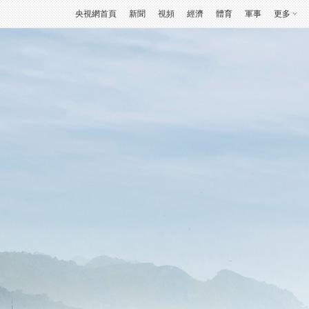
央視網首頁
新聞
視頻
經濟
體育
軍事
更多