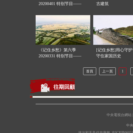
20200401 特别节目——
古建筑
家…
《记住乡愁》第六季
[记住乡愁]用心守
20200331 特别节目——
守住家国历史
大…
首頁
上一頁
1
往期回顧
中央電視台網站
|
中央
違法和不良信息舉報
京ICP證0605