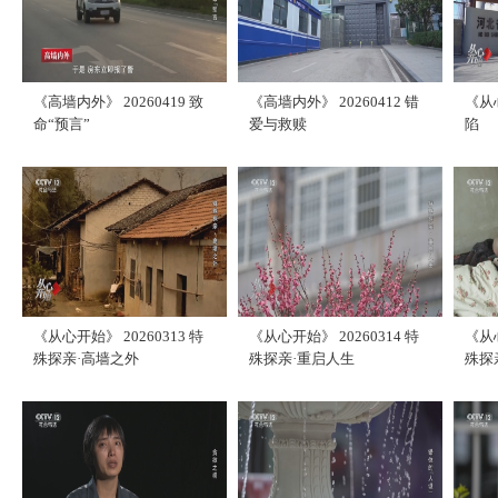
《高墙内外》 20260419 致
《高墙内外》 20260412 错
《从心
命“预言”
爱与救赎
陷
《从心开始》 20260313 特
《从心开始》 20260314 特
《从心
殊探亲·高墙之外
殊探亲·重启人生
殊探