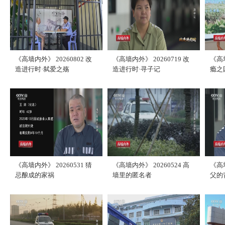
《高墙内外》 20260802 改
《高墙内外》 20260719 改
《高墙
造进行时·弑爱之殇
造进行时·寻子记
瘾之
《高墙内外》 20260531 猜
《高墙内外》 20260524 高
《高墙
忌酿成的家祸
墙里的匿名者
父的