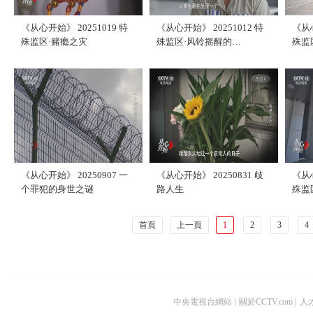
《从心开始》 20251019 特
《从心开始》 20251012 特
《从心
殊监区·赌瘾之灾
殊监区·风铃摇醒的…
殊监
《从心开始》 20250907 一
《从心开始》 20250831 歧
《从心
个罪犯的身世之谜
路人生
殊监
首頁
上一頁
1
2
3
4
中央電視台網站
|
關於CCTV.com
|
人