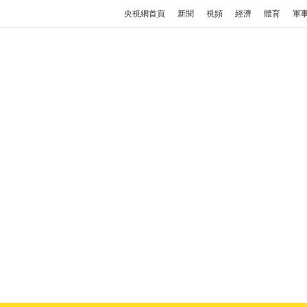
央視網首頁
新聞
視頻
經濟
體育
軍