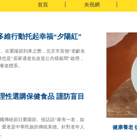
首頁
央視網
 多維行動托起幸福“夕陽紅”
陽節。在重陽節到來之際，北京市首個“老齡友
時也是“居家適老化改造公共樣板間”啟用，
養老體系。
：理性選購保健食品 謹防盲目
國傳統節日重陽節。俗話説“家有一老，如
、愛老是中華民族的傳統美德。針對老年人
健康養老 
。