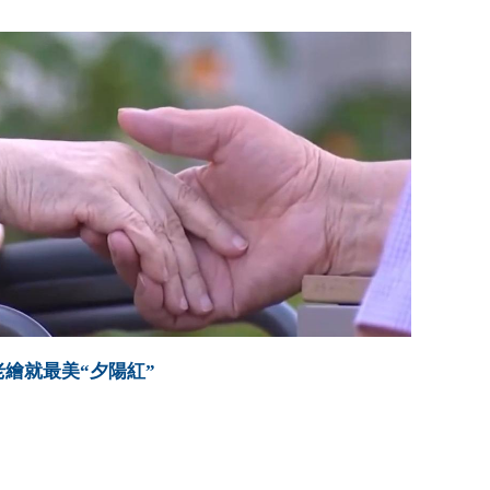
繪就最美“夕陽紅”