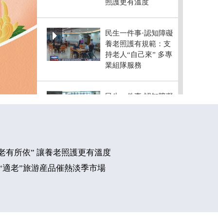
照護更有溫度
民生一件事·認知障礙
養老照護有規範：支
持老人“自己來” 多專
業組隊服務
民生一件事·認知障礙
養老照護有規範：強
調“全人照護” 標準覆
蓋社區與家庭
“老有所依” 讓養老照護更有溫度
“十四五”期間我國養
“適老”旅游産品催熱淡季市場
老服務體系建設取得
新進展
適合我國國情的養老