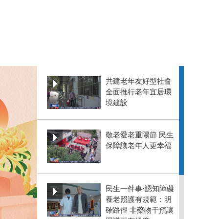
共建老年友好型社會
全面推行老年宜居環
境建設
敬老愛老重陽節 民生
保障讓老年人更幸福
民生一件事·認知障礙
養老照護有規範：明
確路徑 非藥物干預讓