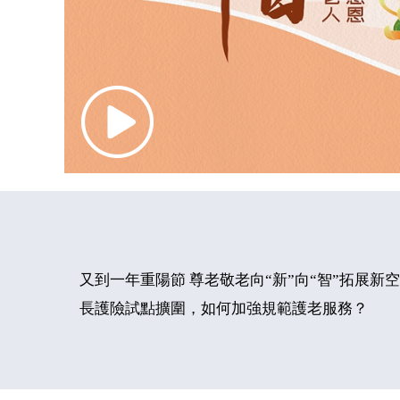
又到一年重陽節 尊老敬老向“新”向“智”拓展新
長護險試點擴圍，如何加強規範護老服務？