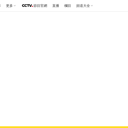
事
更多
節目官網
直播
欄目
頻道大全