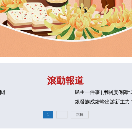
滾動報道
空間
民生一件事 | 用制度保障
銀發族成錯峰出游新主力 
1
跳轉