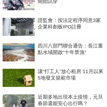
開始試穿
證監會：按法定程序同意3家
企業科創板IPO註冊
四川八部門聯合通告：長江重
點水域開啟“十年禁漁”
讓“打工人”放心租房 11月以來
5地發文規範市場
近期多地出現本土疫情，元旦
春節還能安心出行嗎？