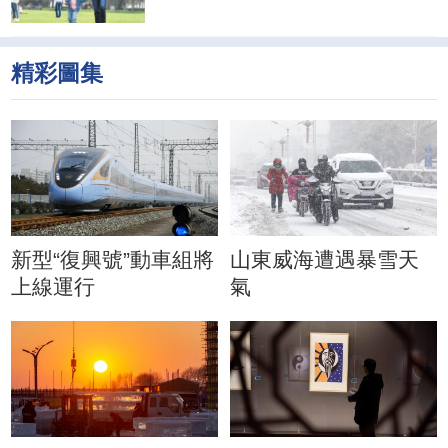
精彩圖集
新型“復興號”動車組將
山東威海遭遇暴雪天
上線運行
氣