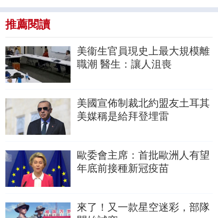
推薦閱讀
美衞生官員現史上最大規模離
職潮
醫生：讓人沮喪
美國宣佈制裁北約盟友土耳其
美媒稱是給拜登埋雷
歐委會主席：首批歐洲人有望
年底前接種新冠疫苗
來了！又一款星空迷彩，部隊