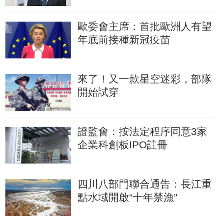
歐委會主席：首批歐洲人有望
年底前接種新冠疫苗
來了！又一款星空迷彩，部隊
開始試穿
證監會：按法定程序同意3家
企業科創板IPO註冊
四川八部門聯合通告：長江重
點水域開啟“十年禁漁”