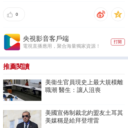
0
央視影音客戶端
打開
電視直播應用，聚合海量獨家資源！
推薦閱讀
美衞生官員現史上最大規模離
職潮
醫生：讓人沮喪
美國宣佈制裁北約盟友土耳其
美媒稱是給拜登埋雷