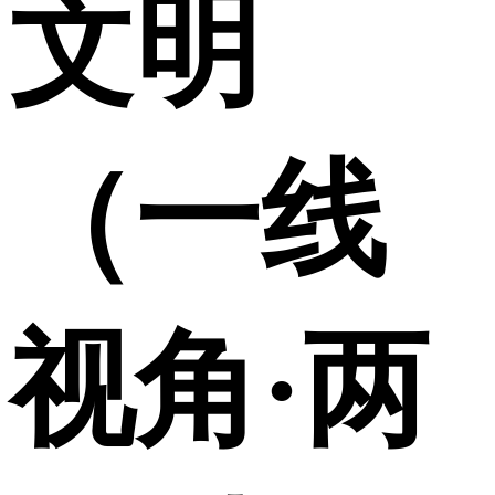
文明
（一线
视角·两