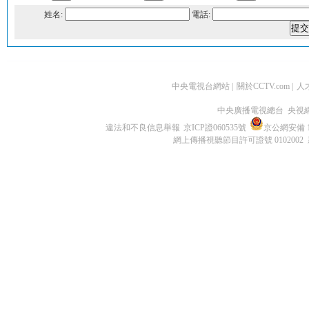
姓名:
電話:
中央電視台網站
|
關於CCTV.com
|
人
中央廣播電視總台 央視
違法和不良信息舉報
京ICP證060535號
京公網安備 11
網上傳播視聽節目許可證號 0102002