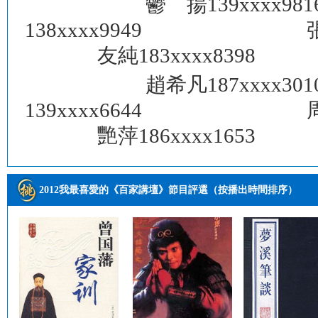
鬱 揚139x
138xxxx9949 
友純183xxxx839
趙希凡187x
139xxxx6644 
艷萍186xxxx165
2012我最喜愛的《百家講壇》節目評選（按播出時間排序）