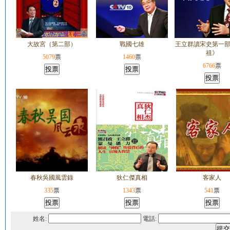
大故宮（第二部）
戰國七雄
王立群讀宋史第一
祖》
5079
票
1460
票
6766
票
春秋吳國風雲錄
狄仁傑真相
客家人
335
票
1343
票
541
票
姓名:
電話: