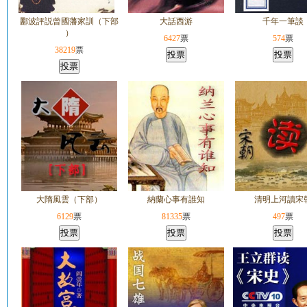
酈波評説曾國藩家訓（下部
大話西游
千年一筆談
）
6427
票
574
票
38219
票
大隋風雲（下部）
納蘭心事有誰知
清明上河讀宋
6129
票
81335
票
497
票