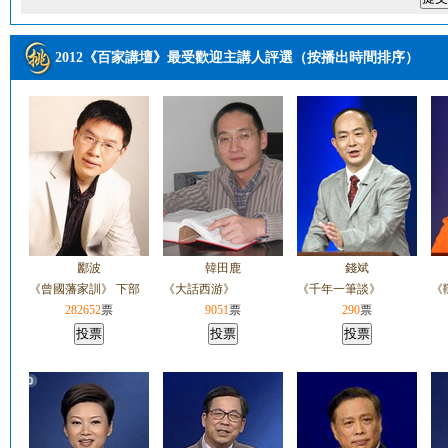
2012《百家講壇》最受歡迎主講人評選（按播出時間排序）
酈波
韓田鹿
錢斌
《曾國藩家訓》 下部
《大話西游》
《千年一筆談》
《
282652
票
9051
票
290
票