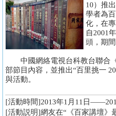
10）推
學者為百
化，在專
自200
頭，期間
中國網絡電視台科教台聯合《百
部節目內容，並推出“百里挑一 2
與活動。
[活動時間]
2013年1月11日——20
[活動説明]
網友在“《百家講壇》