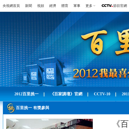
央視網首頁
新聞
視頻
經濟
體育
軍事
更多
節目官網
2012百里挑一
《百家講壇》官網
CCTV-10
20
百里挑一 有獎參與
《百家講