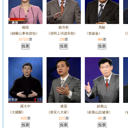
楊雨
蘇升乾
馬駿
《納蘭心事有誰知》
《清明上河讀宋朝》
《拿破侖》
《
317251
票
250
票
666
票
羅大中
康震
郝萬山
《大國醫》
《唐宋八大家》
《郝萬山説健康》
《
1629
票
2215
票
481
票