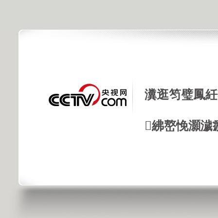
瀵逛笉璧鳳紝
紼嶅悗灝濊瘯