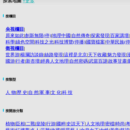
探索地圖
+
更多
按欄目
央視欄目
|
原來如此
|
創新無限(停)
|
地理中國
|
自然傳奇
|
探索發現
|
百家講壇
|
科學
|
綠色空間
|
科技之光
|
科技博覽(停播)
|
國寶檔案
|
中華民族(停
衛視欄目
|
世界游
|
楊瀾訪談錄
|
絲路發現
|
這裡是北京
|
天下收藏
|
魅力發現
|
國游
|
行者
|
新杏壇
|
經典人文地理
|
自然密碼
|
武當百謎
|
故事甘肅
|
按類型
人 物
|
歷 史
|
自 然
|
軍 事
|
文 化
|
科 技
按開放分類
植物
|
臣相
|
二戰
|
皇陵
|
行游
|
國粹
|
史説天下
|
人文地理
|
密檔
|
時尚
|