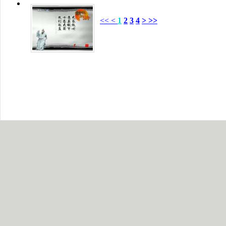
<<
<
1
2
3
4
>
>>