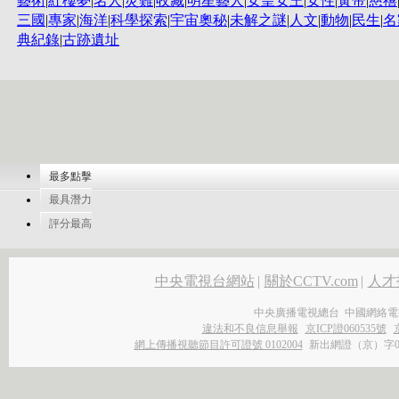
藝術
|
紅樓夢
|
名人
|
災難
|
收藏
|
明星藝人
|
女皇女王
|
女性
|
黃帝
|
慈禧
三國
|
專家
|
海洋
|
科學探索
|
宇宙奧秘
|
未解之謎
|
人文
|
動物
|
民生
|
名
典紀錄
|
古跡遺址
最多點擊
最具潛力
評分最高
中央電視台網站
|
關於CCTV.com
|
人才
中央廣播電視總台 中國網絡電
違法和不良信息舉報
京ICP證060535號
網上傳播視聽節目許可證號 0102004
新出網證（京）字0