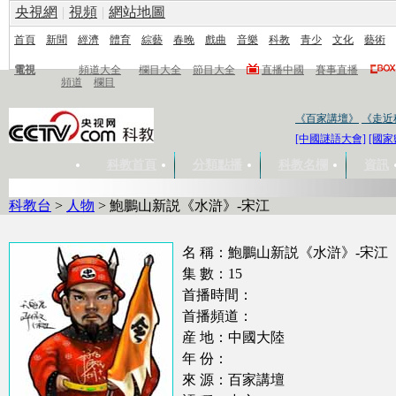
央視網
|
視頻
|
網站地圖
首頁
新聞
經濟
體育
綜藝
春晚
戲曲
音樂
科教
青少
文化
藝術
電視
頻道大全
欄目大全
節目大全
直播中國
賽事直播
頻道
欄目
《百家講壇》
《走近
[中國謎語大會]
[國家
科教首頁
分類點播
科教名欄
資訊
科教台
>
人物
>
鮑鵬山新説《水滸》-宋江
名 稱：鮑鵬山新説《水滸》-宋江
集 數：15
首播時間：
首播頻道：
産 地：中國大陸
年 份：
來 源：百家講壇