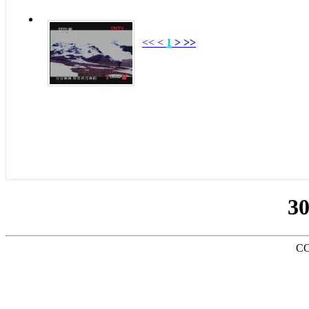
<<
<
1
>
>>
3
CC