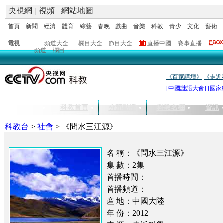
央視網
|
視頻
|
網站地圖
首頁
新聞
經濟
體育
綜藝
春晚
戲曲
音樂
科教
青少
文化
藝術
電視
頻道大全
欄目大全
節目大全
直播中國
賽事直播
頻道
欄目
《百家講壇》
《走近
[中國謎語大會]
[國家
科教首頁
分類點播
科教名欄
資訊
科教台
>
社會
>
《問水三江源》
名 稱：《問水三江源》
集 數：2集
首播時間：
首播頻道：
産 地：中國大陸
年 份：2012