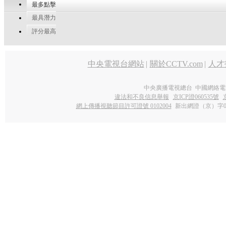
最多點擊
最具潛力
評分最高
中央電視台網站
|
關於CCTV.com
|
人才
中央廣播電視總台 中國網絡電
違法和不良信息舉報
京ICP證060535號
網上傳播視聽節目許可證號 0102004
新出網證（京）字0