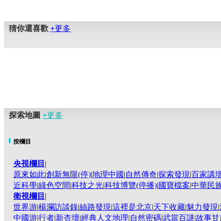
猜你還喜歡
+
更多
探索地圖
+
更多
按欄目
央視欄目
|
原來如此
|
創新無限(停)
|
地理中國
|
自然傳奇
|
探索發現
|
百家講
近科學
|
綠色空間
|
科技之光
|
科技博覽(停播)
|
國寶檔案
|
中華民族
衛視欄目
|
世界游
|
楊瀾訪談錄
|
絲路發現
|
這裡是北京
|
天下收藏
|
魅力發現
|
中國游
|
行者
|
新杏壇
|
經典人文地理
|
自然密碼
|
武當百謎
|
故事甘