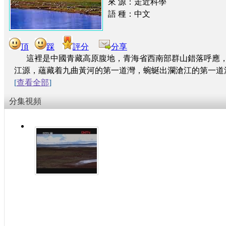
來 源：走近科學
語 種：中文
頂
踩
評分
分享
這裡是中國青藏高原腹地，青海省西南部群山錯落呼應，
江源，蘊藏着九曲黃河的第一道灣，蜿蜒出瀾滄江的第一道
[
查看全部
]
分集視頻