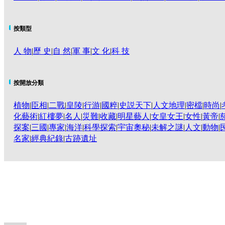
按類型
人 物
|
歷 史
|
自 然
|
軍 事
|
文 化
|
科 技
按開放分類
植物
|
臣相
|
二戰
|
皇陵
|
行游
|
國粹
|
史説天下
|
人文地理
|
密檔
|
時尚
|
化藝術
|
紅樓夢
|
名人
|
災難
|
收藏
|
明星藝人
|
女皇女王
|
女性
|
黃帝
|
探案
|
三國
|
專家
|
海洋
|
科學探索
|
宇宙奧秘
|
未解之謎
|
人文
|
動物
|
名家
|
經典紀錄
|
古跡遺址