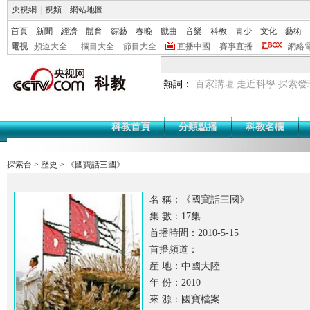
央視網
|
視頻
|
網站地圖
首頁
新聞
經濟
體育
綜藝
春晚
戲曲
音樂
科教
青少
文化
藝術
電視
頻道大全
欄目大全
節目大全
直播中國
賽事直播
網絡
熱詞：
百家講壇
走近科學
探索發
科教首頁
分類點播
科教名欄
探索台
>
歷史
>
《國寶話三國》
名 稱：《國寶話三國》
集 數：17集
首播時間：2010-5-15
首播頻道：
産 地：中國大陸
年 份：2010
來 源：國寶檔案