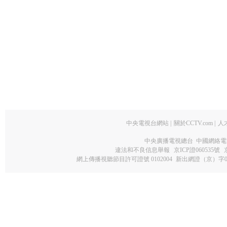
中央電視台網站
|
關於CCTV.com
|
人
中央廣播電視總台 中國網絡電
違法和不良信息舉報
京ICP證060535號
網上傳播視聽節目許可證號 0102004
新出網證（京）字0