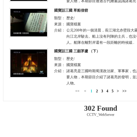
要人物，本期節目通過古代繪畫認識諸葛亮
國寶話三國 草船借箭
類型：
歷史/
來源：
國寶檔案
介紹：
公元208年的一個清晨，長江湖北赤壁段大
向江北岸駛去。船上沒有列陣的士兵，也沒
人。船隊在離對岸還有一段距離的時候緩..
國寶話三國 三顧茅廬 （下）
類型：
歷史/
來源：
國寶檔案
介紹：
諸葛亮是三國時期蜀漢政治家、軍事家，也
要人物，本期節目介紹了諸葛亮的發明，並
人物。
<<
<
1
2
3
4
5
>
>>
302 Found
CCTV_WebServer