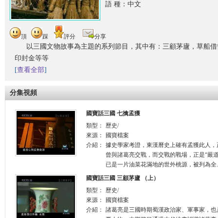
語 種：中文
頂
踩
評分
分享
以三國文物故事為主題的系列節目，其中有：三顧茅廬，草船借
印封金等等
[
查看全部
]
分集視頻
國寶話三國 七擒孟獲
類型：
歷史/
來源：
國寶檔案
介紹：
據史學家考證，東漢曆史上確有孟獲此人，
曾與諸葛亮交戰，而交戰的戰場，正是“嚴
已是一片油菜花滿地的世外桃源，被列為全.
國寶話三國 三顧茅廬 （上）
類型：
歷史/
來源：
國寶檔案
介紹：
諸葛亮是三國時期蜀漢政治家、軍事家，也