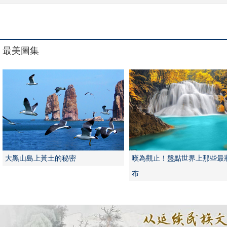
最美圖集
大黑山島上黃土的秘密
嘆為觀止！盤點世界上那些最
布