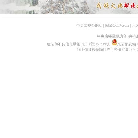
中央電視台網站
|
關於CCTV.com
|
人
中央廣播電視總台 央視
違法和不良信息舉報
京ICP證060535號
京公網安備 11
網上傳播視聽節目許可證號 0102002