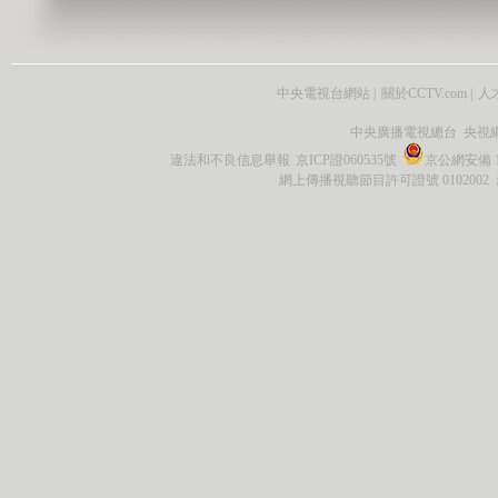
中央電視台網站
|
關於CCTV.com
|
人
中央廣播電視總台 央視
違法和不良信息舉報
京ICP證060535號
京公網安備 11
網上傳播視聽節目許可證號 0102002