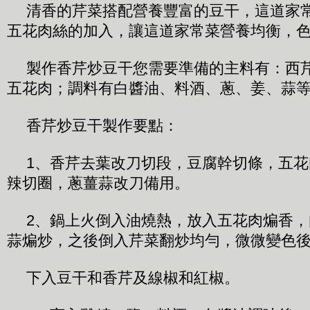
清香的芹菜搭配營養豐富的豆干，這道家
五花肉絲的加入，讓這道家常菜營養均衡，
製作香芹炒豆干您需要準備的主料有：西
五花肉；調料有白醬油、料酒、蔥、姜、蒜
香芹炒豆干製作要點：
1、香芹去葉改刀切段，豆腐幹切條，五
辣切圈，蔥薑蒜改刀備用。
2、鍋上火倒入油燒熱，放入五花肉煸香
蒜煸炒，之後倒入芹菜翻炒均勻，微微變色
下入豆干和香芹及線椒和紅椒。