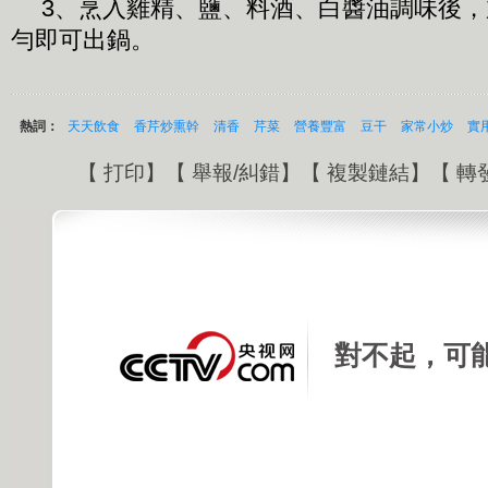
3、烹入雞精、鹽、料酒、白醬油調味後
勻即可出鍋。
熱詞：
天天飲食
香芹炒熏幹
清香
芹菜
營養豐富
豆干
家常小炒
實
【
打印
】【
舉報/糾錯
】【
複製鏈結
】【
轉
對不起，可