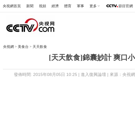
央視網首頁
新聞
視頻
經濟
體育
軍事
更多
節目官網
央視網
>
美食台
>
天天飲食
[天天飲食]錦囊妙計 爽口
發佈時間: 2015年08月05日 10:25 |
進入復興論壇
| 來源：央視網