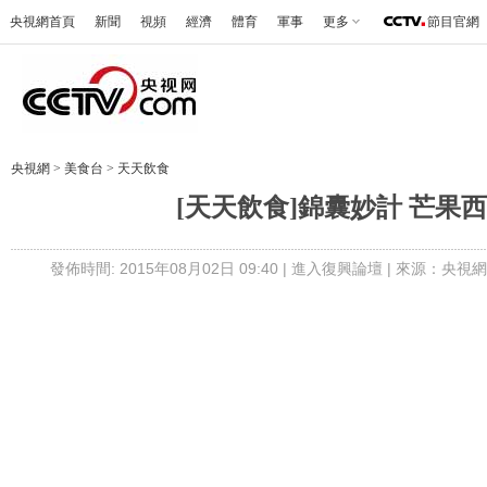
央視網首頁
新聞
視頻
經濟
體育
軍事
更多
節目官網
央視網
>
美食台
>
天天飲食
[天天飲食]錦囊妙計 芒果
發佈時間: 2015年08月02日 09:40 |
進入復興論壇
| 來源：央視網