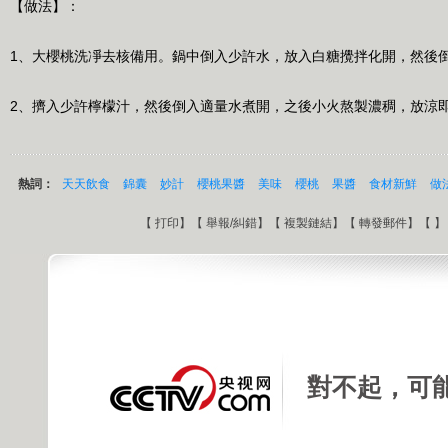
【做法】：
1、大櫻桃洗凈去核備用。鍋中倒入少許水，放入白糖攪拌化開，然後
2、擠入少許檸檬汁，然後倒入適量水煮開，之後小火熬製濃稠，放涼
熱詞：
天天飲食
錦囊
妙計
櫻桃果醬
美味
櫻桃
果醬
食材新鮮
做
【
打印
】【
舉報/糾錯
】【
複製鏈結
】【
轉發郵件
】【
】
對不起，可