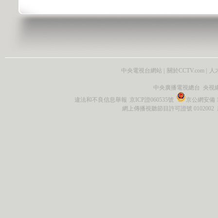
中央電視台網站
|
關於CCTV.com
|
人
中央廣播電視總台 央視
違法和不良信息舉報
京ICP證060535號
京公網安備 11
網上傳播視聽節目許可證號 0102002