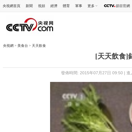
央視網首頁
新聞
視頻
經濟
體育
軍事
更多
節目官網
央視網
>
美食台
>
天天飲食
[天天飲食
發佈時間: 2015年07月27日 09:50 |
進