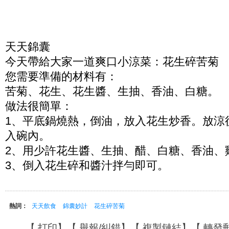
天天錦囊
今天帶給大家一道爽口小涼菜：花生碎苦菊
您需要準備的材料有：
苦菊、花生、花生醬、生抽、香油、白糖。
做法很簡單：
1、平底鍋燒熱，倒油，放入花生炒香。放涼
入碗內。
2、用少許花生醬、生抽、醋、白糖、香油、
3、倒入花生碎和醬汁拌勻即可。
熱詞：
天天飲食
錦囊妙計
花生碎苦菊
【
打印
】【
舉報/糾錯
】【
複製鏈結
】【
轉發