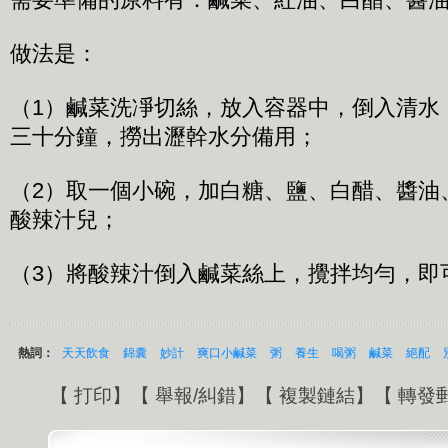
做法是：
（1）鹹菜洗凈切絲，放入容器中，倒入清水
三十分鐘，撈出瀝幹水分備用；
（2）取一個小碗，加白糖、鹽、白醋、醬油
酸辣汁兒；
（3）將酸辣汁倒入鹹菜絲上，攪拌均勻，即
熱詞：
天天飲食
錦囊
妙計
爽口小鹹菜
粥
養生
喝粥
鹹菜
絕配
【
打印
】【
舉報/糾錯
】【
複製鏈結
】【
轉發