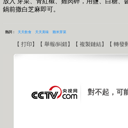
放入 芽菜、青紅椒、雞肉碎，用鹽、白糖、
鍋前撒白芝麻即可。
熱詞：
天天飲食
天天美味
雞米芽菜
【
打印
】【
舉報/糾錯
】【
複製鏈結
】【
轉發
對不起，可