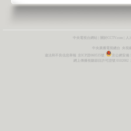
中央電視台網站
|
關於CCTV.com
|
人
中央廣播電視總台 央視
違法和不良信息舉報
京ICP證060535號
京公網安備 11
網上傳播視聽節目許可證號 0102002