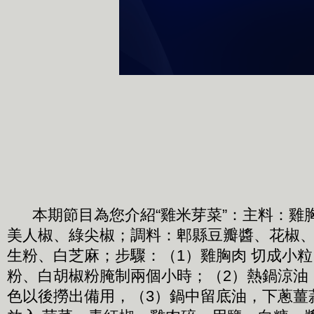
本期節目為您介紹“雞米芽菜”：主料：雞
美人椒、綠尖椒；調料：郫縣豆瓣醬、花椒
生粉、白芝麻；步驟：（1）雞胸肉 切成小
粉、白胡椒粉腌制兩個小時；（2）熱鍋涼油
色以後撈出備用，（3）鍋中留底油，下蔥薑