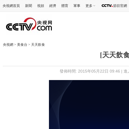
央視網首頁
新聞
視頻
經濟
體育
軍事
更多
節目官網
央視網
>
美食台
>
天天飲食
[天天飲
發佈時間: 2015年05月22日 09:46 |
進