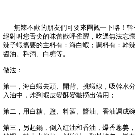
無辣不歡的朋友們可要來圍觀一下咯！幹
絕對叫您舌尖的味蕾歡呼雀躍，吃過無法忘
辣子蝦需要的主料有：海白蝦；調料有：幹
醬油、料酒、白糖等。
做法：
第一，海白蝦去頭、開背、挑蝦線，吸幹水
入油中，炸到蝦皮變酥變皺撈出備用；
第二，用白糖、鹽、料酒、醬油、香油調成
第三，另起鍋，倒入紅油和香油，爆香蔥姜