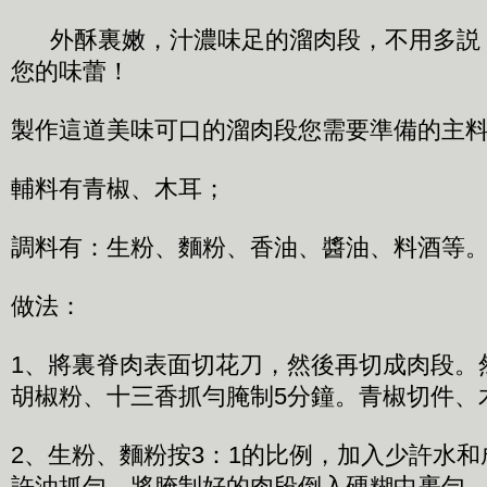
外酥裏嫩，汁濃味足的溜肉段，不用多説
您的味蕾！
製作這道美味可口的溜肉段您需要準備的主
輔料有青椒、木耳；
調料有：生粉、麵粉、香油、醬油、料酒等
做法：
1、將裏脊肉表面切花刀，然後再切成肉段。
胡椒粉、十三香抓勻腌制5分鐘。青椒切件、
2、生粉、麵粉按3：1的比例，加入少許水
許油抓勻。將腌制好的肉段倒入硬糊中裹勻