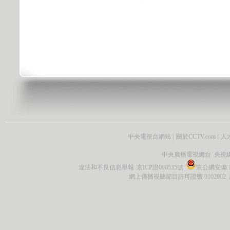
中央電視台網站
|
關於CCTV.com
|
人
中央廣播電視總台 央視
違法和不良信息舉報
京ICP證060535號
京公網安備 11
網上傳播視聽節目許可證號 0102002