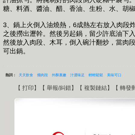
糖、料酒、醬油、醋、香油、生粉、水、胡
3、鍋上火倒入油燒熱，6成熱左右放入肉段
之後撈出瀝幹。然後另起鍋，留少許底油下
然後放入肉段、木耳，倒入碗汁翻炒，當肉
可出鍋。
熱詞：
天天飲食
熘肉段
外酥裏嫩
汁濃味足
輕輕鬆鬆
美味可口
【
打印
】【
舉報/糾錯
】【
複製鏈結
】【
轉發