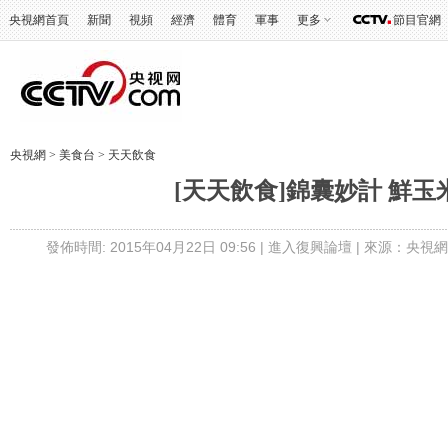
央視網首頁
新聞
視頻
經濟
體育
軍事
更多
節目官網
央視網
>
美食台
>
天天飲食
[天天飲食]錦囊妙計 鮮玉
發佈時間: 2015年04月22日 09:56 |
進入復興論壇
| 來源：央視網