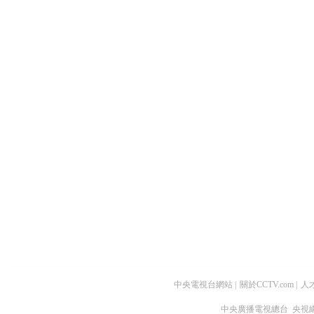
中央電視台網站
|
關於CCTV.com
|
人
中央廣播電視總台 央視