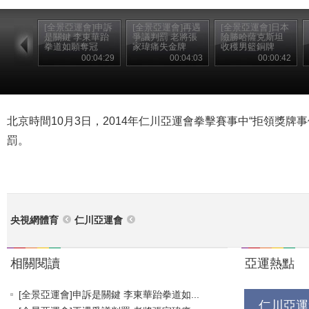
[全景亞運會]申訴
[全景亞運會]再遇
[全景亞運會]日本
是關鍵 李東華跆
爭議判罰 老將張
險勝哈薩克斯坦
拳道如願奪冠
家瑋痛失金牌
收穫男籃銅牌
00:04:29
00:04:03
00:00:42
北京時間10月3日，2014年仁川亞運會拳擊賽事中“拒領獎牌
罰。
央視網體育
仁川亞運會
相關閱讀
亞運熱點
[全景亞運會]申訴是關鍵 李東華跆拳道如...
仁川亞運