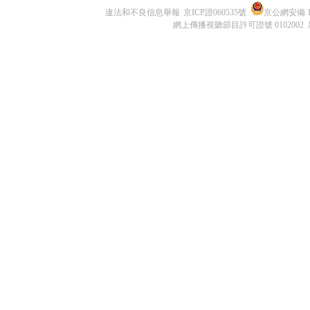
違法和不良信息舉報
京ICP證060535號
京公網安備 11
網上傳播視聽節目許可證號 0102002