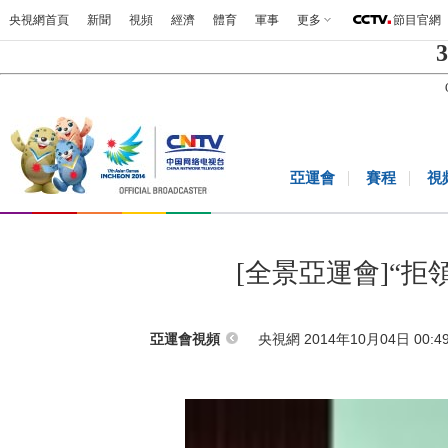
央視網首頁
新聞
視頻
經濟
體育
軍事
更多
節目官網
3
亞運會
賽程
視
[全景亞運會]“
央視網 2014年10月04日 00:4
亞運會視頻