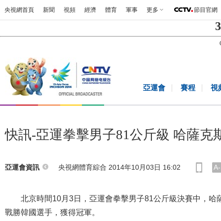
央視網首頁
新聞
視頻
經濟
體育
軍事
更多
節目官網
3
亞運會
賽程
視
快訊-亞運拳擊男子81公斤級 哈薩克
央視網體育綜合 2014年10月03日 16:02
A-
亞運會資訊
北京時間10月3日，亞運會拳擊男子81公斤級決賽中，哈
戰勝韓國選手，獲得冠軍。