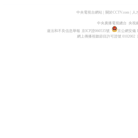
中央電視台網站
|
關於CCTV.com
|
人
中央廣播電視總台 央視
違法和不良信息舉報
京ICP證060535號
京公網安備 11
網上傳播視聽節目許可證號 0102002