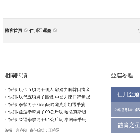
體育首頁
仁川亞運會
相關閱讀
亞運熱點
快訊-現代五項男子個人 郭建力勝韓日摘金
仁川亞運
快訊-現代五項男子團體 中國力壓日韓奪冠
快訊-拳擊男子75kg級哈薩克斯坦選手摘...
亞運會明星追
快訊-亞運拳擊男子69公斤級 哈薩克斯坦...
快訊-亞運拳擊男子64公斤級 泰國拳手馬...
體育之星
編輯：康亦鷗
責任編輯：王曉遐