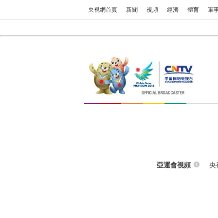
央視網首頁
新聞
視頻
經濟
體育
軍
央
亞運會視頻