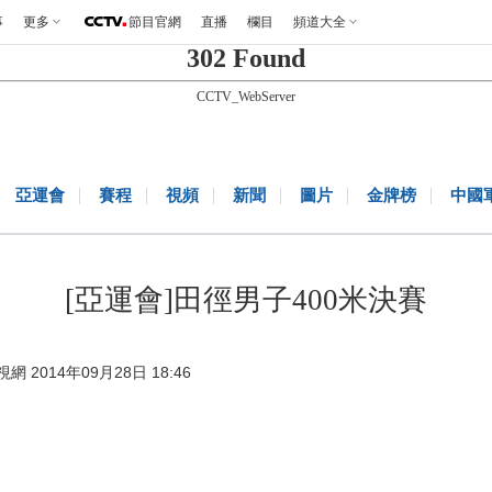
事
更多
節目官網
直播
欄目
頻道大全
302 Found
CCTV_WebServer
亞運會
賽程
視頻
新聞
圖片
金牌榜
中國
[亞運會]田徑男子400米決賽
視網 2014年09月28日 18:46