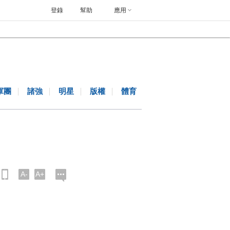
登錄
幫助
應用
軍團
諸強
明星
版權
體育
A-
A+