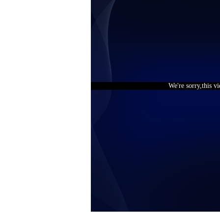
We're sorry,this v