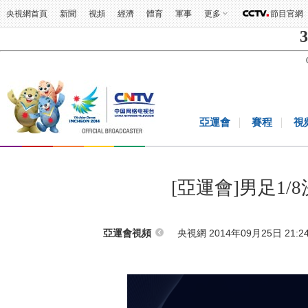
央視網首頁
新聞
視頻
經濟
體育
軍事
更多
節目官網
3
亞運會
賽程
視
[亞運會]男足1/
央視網 2014年09月25日 21:2
亞運會視頻