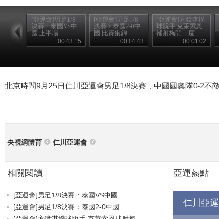
[亞運會]男足1/8
[亞運會]男足1/8
[亞運會]方鏡淇撲
決賽：泰國VS中
決賽：泰國2-0中
球脫手 克萊索恩
國 上半場
國 比賽集錦
補射梅開二度
00:43:15
00:04:43
00:01:02
北京時間9月25日仁川亞運會男足1/8決賽，中國國奧隊0-2不
央視網體育
仁川亞運會
相關閱讀
亞運熱點
[亞運會]男足1/8決賽：泰國VS中國 ...
仁川亞運
[亞運會]男足1/8決賽：泰國2-0中國...
[亞運會]方鏡淇撲球脫手 克萊索恩補射梅...