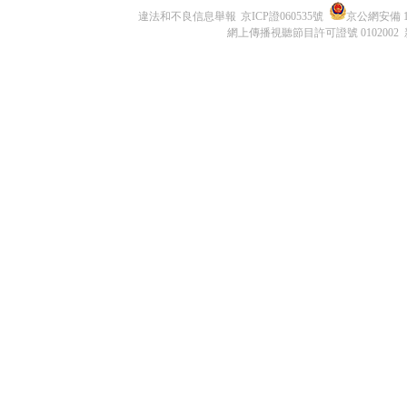
違法和不良信息舉報
京ICP證060535號
京公網安備 11
網上傳播視聽節目許可證號 0102002