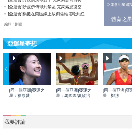
亞運會明星追
[亞運會]沙皮伊傳球到禁區 克萊索恩凌空...
[亞運會]楊挺在禁區線上放倒薩維塔吃到紅...
體育之星
編輯：劉岩
亞運星夢想
[同一個亞洲]亞運之
[同一個亞洲]亞運之
[同一個亞洲]亞
星：福原愛
星：馬園園/夏欣怡
星：鄭潔
我要評論