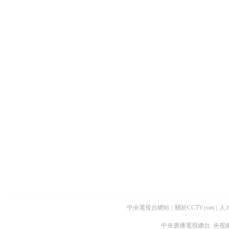
中央電視台網站
|
關於CCTV.com
|
人
中央廣播電視總台 央視