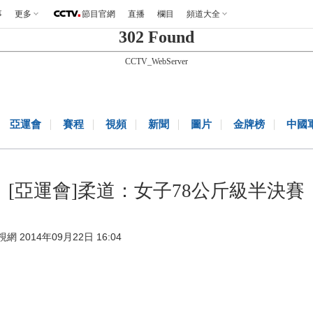
事
更多
節目官網
直播
欄目
頻道大全
302 Found
CCTV_WebServer
亞運會
賽程
視頻
新聞
圖片
金牌榜
中國
[亞運會]柔道：女子78公斤級半決賽
視網 2014年09月22日 16:04