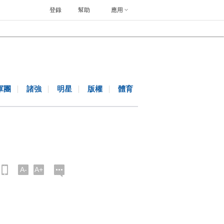
登錄
幫助
應用
軍團
諸強
明星
版權
體育
A-
A+