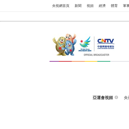
央視網首頁
新聞
視頻
經濟
體育
軍
央
亞運會視頻