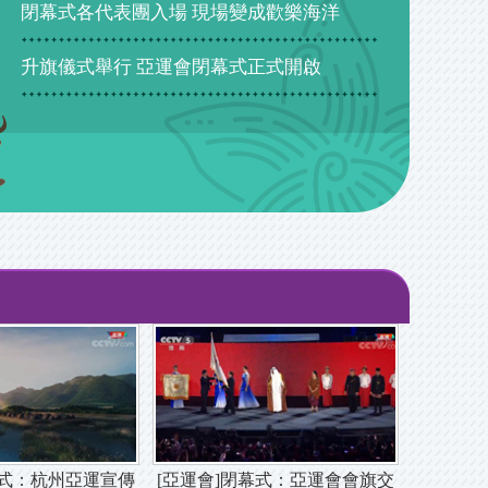
閉幕式各代表團入場 現場變成歡樂海洋
升旗儀式舉行 亞運會閉幕式正式開啟
幕式：杭州亞運宣傳
[亞運會]閉幕式：亞運會會旗交