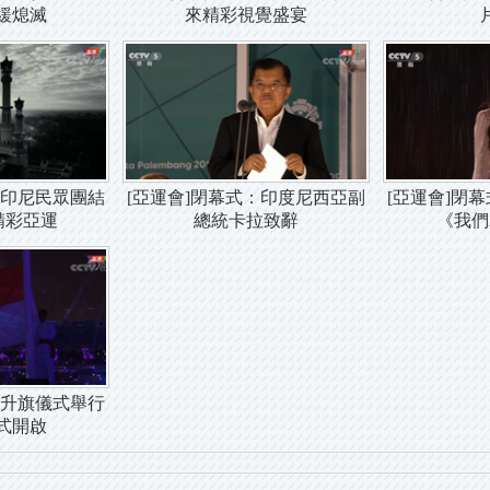
緩熄滅
來精彩視覺盛宴
：印尼民眾團結
[亞運會]閉幕式：印度尼西亞副
[亞運會]閉
精彩亞運
總統卡拉致辭
《我們
：升旗儀式舉行
式開啟