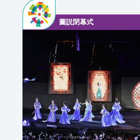
圖説閉幕式