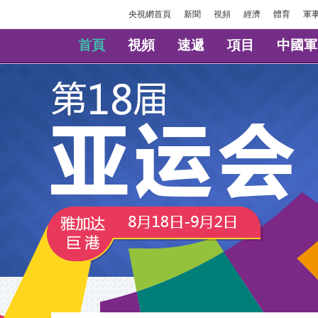
央視網首頁
新聞
視頻
經濟
體育
軍
首頁
視頻
速遞
項目
中國軍