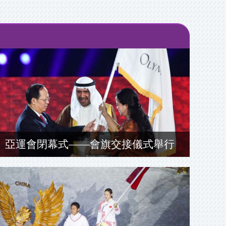
亞運會閉幕式——會旗交接儀式舉行