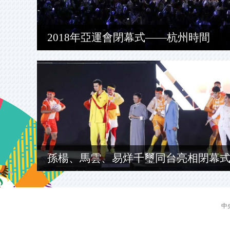
2018年亞運會閉幕式——杭州時間
孫楊、馬雲、易烊千璽同台亮相閉幕
中