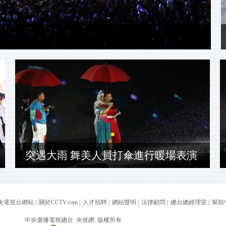
式
突遇大雨 舞美人員打傘進行暖場表演
央電視台網站
|
關於CCTV.com
|
人才招聘
|
網站聲明
|
法律顧問
|
總台總經理室
|
幫助
中央廣播電視總台 央視網 版權所有