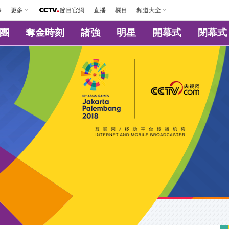
事
更多
節目官網
直播
欄目
頻道大全
團
奪金時刻
諸強
明星
開幕式
閉幕式