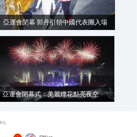
亞運會閉幕 郭丹引領中國代表團入場
亞運會閉幕式：美麗煙花點亮夜空
中心