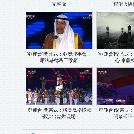
完整版
運聖火緩
[亞運會]閉幕式：亞奧理事會主
[亞運會]閉幕式
席法赫德親王致辭
一心 奉獻
[亞運會]閉幕式：極樂鳥樂隊精
[亞運會]閉幕式
彩演出點燃現場
閉幕式正