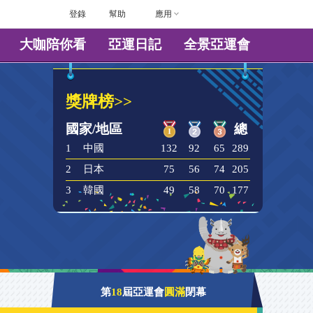
登錄
幫助
應用
大咖陪你看
亞運日記
全景亞運會
獎牌榜>>
國家/地區
總
1
中國
132
92
65
289
2
日本
75
56
74
205
3
韓國
49
58
70
177
第
18
屆亞運會
圓滿
閉幕