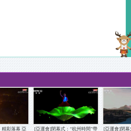
：精彩落幕 亞
[亞運會]閉幕式：“杭州時間”帶
[亞運會]閉