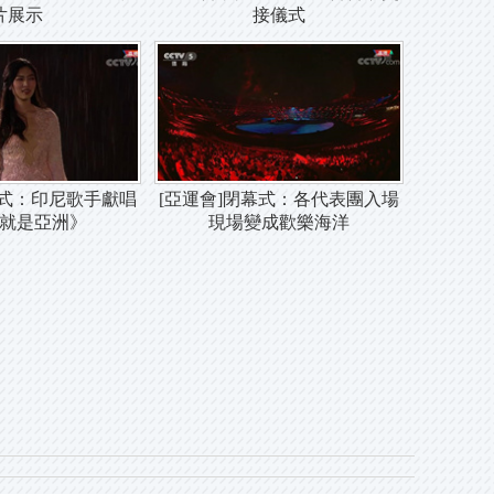
片展示
接儀式
幕式：印尼歌手獻唱
[亞運會]閉幕式：各代表團入場
就是亞洲》
現場變成歡樂海洋