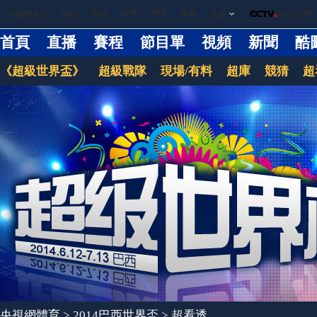
央視網首頁
新聞
視頻
經濟
體育
軍事
更多
節目官網
首頁
直播
賽程
節目單
視頻
新聞
酷
《超級世界盃》
超級戰隊
現場/有料
超庫
競猜
超
央視網體育
>
2014巴西世界盃
>
超看透