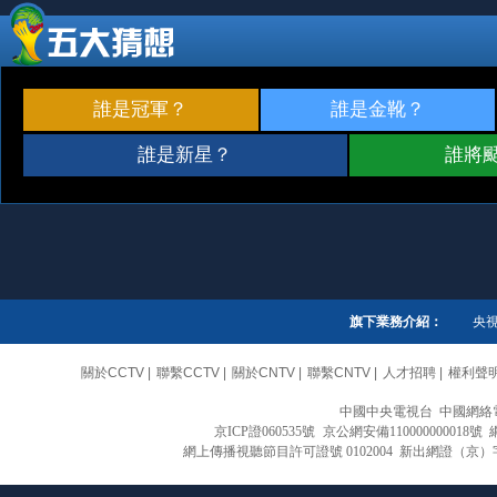
誰是冠軍？
誰是金靴？
誰是新星？
誰將
旗下業務介紹：
央
關於CCTV
|
聯繫CCTV
|
關於CNTV
|
聯繫CNTV
|
人才招聘
|
權利聲
中國中央電視台 中國網絡
京ICP證060535號
京公網安備110000000018號
網上傳播視聽節目許可證號 0102004 新出網證（京）