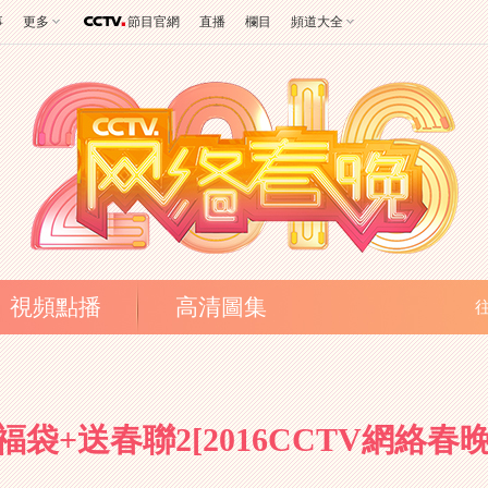
事
更多
節目官網
直播
欄目
頻道大全
視頻點播
高清圖集
+送春聯2[2016CCTV網絡春晚