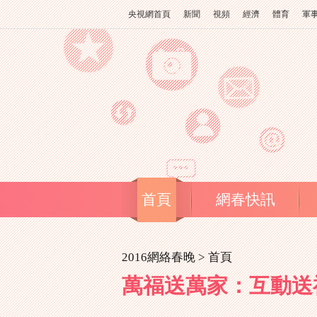
央視網首頁
新聞
視頻
經濟
體育
軍
首頁
網春快訊
2016網絡春晚 >
首頁
萬福送萬家：互動送福袋