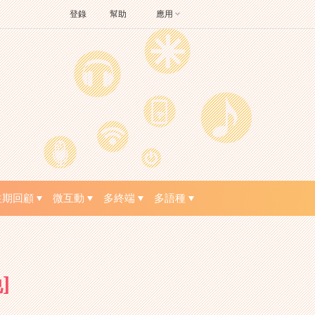
登錄
幫助
應用
往期回顧
微互動
多終端
多語種
]