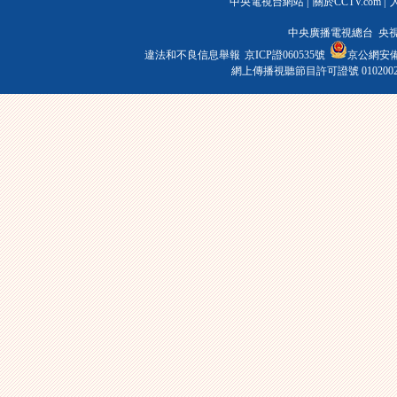
中央電視台網站
|
關於CCTV.com
|
中央廣播電視總台 央
違法和不良信息舉報
京ICP證060535號
京公網安備 1
網上傳播視聽節目許可證號 010200