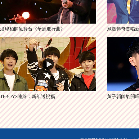
潘瑋柏帥氣舞台《華麗進行曲》
鳳凰傳奇首唱
TFBOYS連線：新年送祝福
黃子韜帥氣開唱《