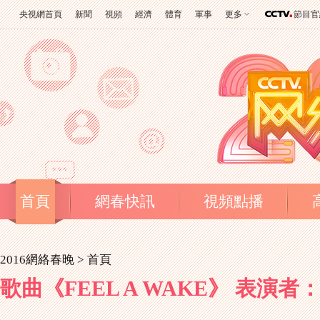
央視網首頁
新聞
視頻
經濟
體育
軍事
更多
節目官
首頁
網春快訊
視頻點播
2016網絡春晚 >
首頁
歌曲《FEEL A WAKE》 表演者：