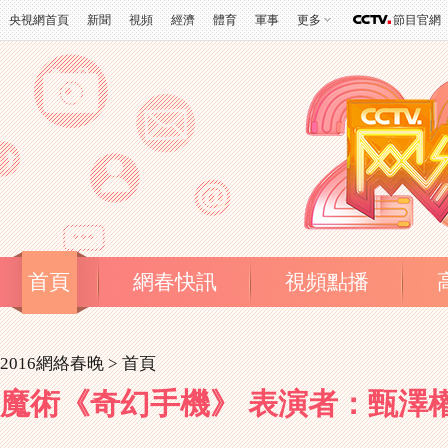
央視網首頁
新聞
視頻
經濟
體育
軍事
更多
節目官網
首頁
網春快訊
視頻點播
2016網絡春晚 >
首頁
魔術《奇幻手機》 表演者：甄澤權[2