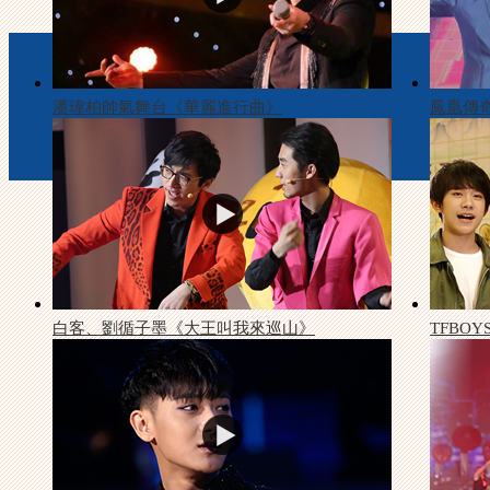
潘瑋柏帥氣舞台《華麗進行曲》
鳳凰傳
白客、劉循子墨《大王叫我來巡山》
TFBO