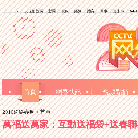
央視網首頁
新聞
視頻
經濟
體育
軍事
更多
首頁
網春快訊
視頻點播
2016網絡春晚 >
首頁
萬福送萬家：互動送福袋+送春聯4[