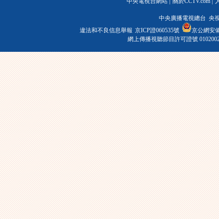
中央電視台網站
|
關於CCTV.com
|
中央廣播電視總台 央
違法和不良信息舉報
京ICP證060535號
京公網安備 1
網上傳播視聽節目許可證號 010200