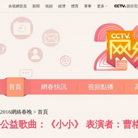
央視網首頁
新聞
視頻
經濟
體育
軍事
更多
節目官
首頁
網春快訊
視頻點播
2016網絡春晚 >
首頁
公益歌曲：《小小》 表演者：曹格等