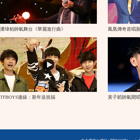
潘瑋柏帥氣舞台《華麗進行曲》
鳳凰傳奇首唱
TFBOYS連線：新年送祝福
黃子韜帥氣開唱《