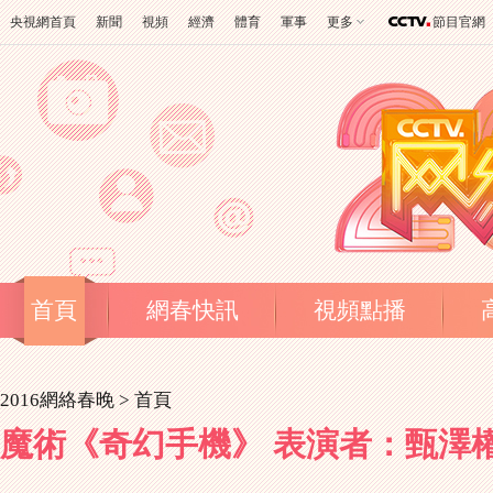
央視網首頁
新聞
視頻
經濟
體育
軍事
更多
節目官網
首頁
網春快訊
視頻點播
2016網絡春晚 >
首頁
魔術《奇幻手機》 表演者：甄澤權[2